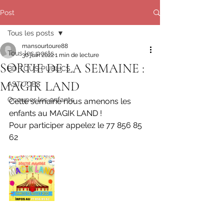
Post
Tous les posts
mansourtoure88
Tous les posts
30 juin 2022
1 min de lecture
SORTIE DE LA SEMAINE :
BD TOUS PUBLICS
MAGIK LAND
ASTUCES
Occuper les enfants
Cette semaine nous amenons les 
enfants au MAGIK LAND !
Pour participer appelez le 77 856 85 
62