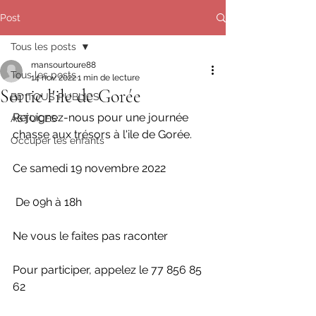
Post
Tous les posts
mansourtoure88
Tous les posts
14 nov. 2022
1 min de lecture
Sortie l'ile de Gorée
BD TOUS PUBLICS
Rejoignez-nous pour une journée 
ASTUCES
chasse aux trésors à l'ile de Gorée.
Occuper les enfants
Ce samedi 19 novembre 2022
 De 09h à 18h
Ne vous le faites pas raconter
Pour participer, appelez le 77 856 85 
62