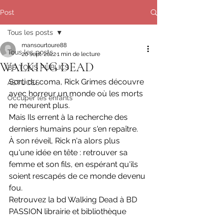
Post
Tous les posts
mansourtoure88
Tous les posts
20 sept. 2022
1 min de lecture
WALKING DEAD
BD TOUS PUBLICS
Sorti du coma, Rick Grimes découvre 
ASTUCES
avec horreur un monde où les morts 
Occuper les enfants
ne meurent plus.
Mais Ils errent à la recherche des 
derniers humains pour s'en repaître. 
À son réveil, Rick n'a alors plus 
qu'une idée en tête : retrouver sa 
femme et son fils, en espérant qu'ils 
soient rescapés de ce monde devenu 
fou. 
Retrouvez la bd Walking Dead à BD 
PASSION librairie et bibliothèque