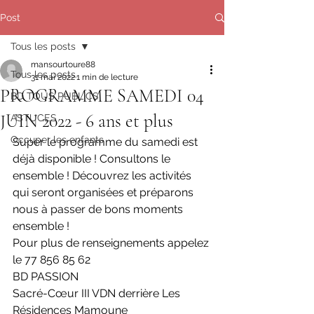
Post
Tous les posts
mansourtoure88
Tous les posts
31 mai 2022
1 min de lecture
PROGRAMME SAMEDI 04
BD TOUS PUBLICS
JUIN 2022 - 6 ans et plus
ASTUCES
Occuper les enfants
Super le programme du samedi est 
déjà disponible ! Consultons le 
ensemble ! Découvrez les activités 
qui seront organisées et préparons 
nous à passer de bons moments 
ensemble !
Pour plus de renseignements appelez 
le 77 856 85 62
BD PASSION
Sacré-Cœur III VDN derrière Les 
Résidences Mamoune